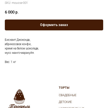
SKU:
mousse-001
6 000
р.
Оформить заказ
Бисквит Джоконда,
абрикосовое конфи,
кремё на белом шоколаде,
мусс манго-маракуйя.
Вес: 1 кг
ТОРТЫ
СВАДЕБНЫЕ
ДЕТСКИЕ